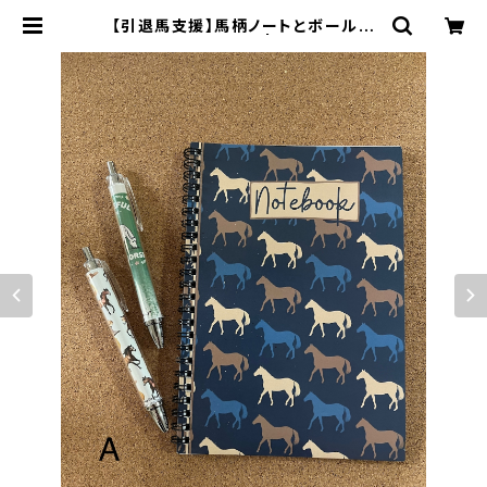
【引退馬支援】馬柄ノートとボールペ
ン(2本)の文具セット | northern37
41