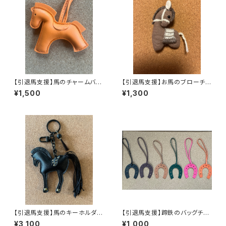
【引退馬支援】馬のチャームバッ
【引退馬支援】お馬のブローチ
グチャーム(フェイクレザー)
(新製品)
¥1,500
¥1,300
【引退馬支援】馬のキーホルダー
【引退馬支援】蹄鉄のバッグチャ
(フェイクレザー)B
ーム(フェイクレザー)
¥3,100
¥1,000