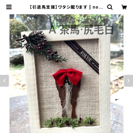
【引退馬支援】ワタシ蹴ります | nort
hern3741