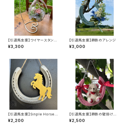
【引退馬支援】ワイヤースタンド
【引退馬支援】蹄鉄のアレンジ
のアレンジ
¥3,300
¥3,000
【引退馬支援】Sinple Horse S
【引退馬支援】蹄鉄の壁掛け く
hoe
まちゃん
¥2,200
¥2,500