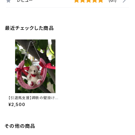
レビュー
(61)
最近チェックした商品
【引退馬支援】蹄鉄の壁掛け く
まちゃん
¥2,500
その他の商品