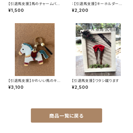
【引退馬支援】馬のチャームバッ
：【引退馬支援】キーホルダー付
グチャーム(フェイクレザー)
きショッピングバッグ
¥1,500
¥2,200
【引退馬支援】かわいい馬のキー
【引退馬支援】ワタシ蹴ります
ホルダー
¥3,100
¥2,500
商品一覧に戻る