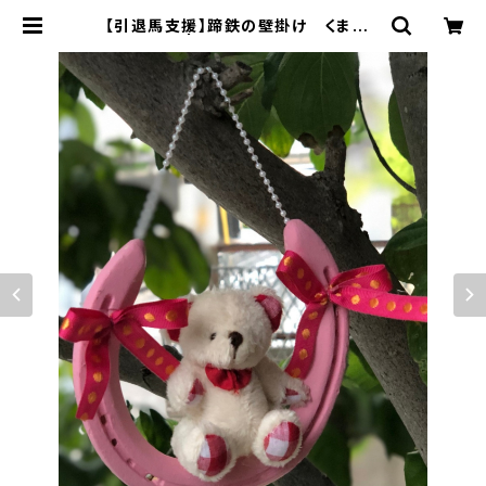
【引退馬支援】蹄鉄の壁掛け くまちゃ
ん | northern3741